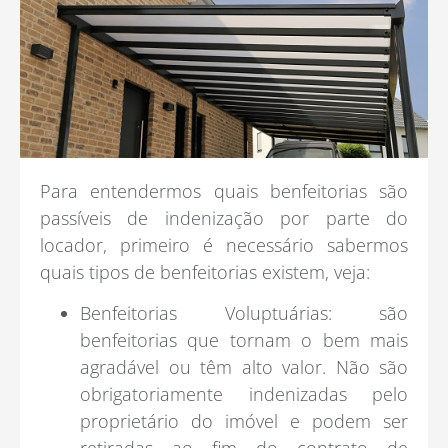
Para entendermos quais benfeitorias são
passíveis de indenização por parte do
locador, primeiro é necessário sabermos
quais tipos de benfeitorias existem, veja:
Benfeitorias Voluptuárias: são
benfeitorias que tornam o bem mais
agradável ou têm alto valor. Não são
obrigatoriamente indenizadas pelo
proprietário do imóvel e podem ser