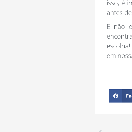
isso, é 
antes de
E não e
encontr
escolha!
em noss
Fa