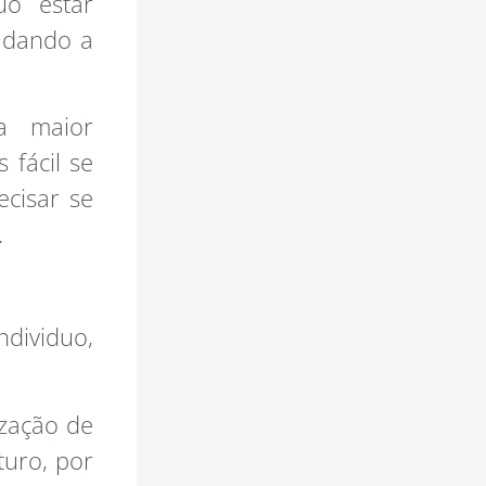
uo estar
udando a
a maior
 fácil se
ecisar se
.
dividuo,
ização de
uro, por