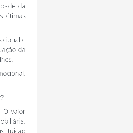
lidade da
s ótimas
acional e
tuação da
alhes.
ocional,
.
r?
. O valor
biliária,
stituição