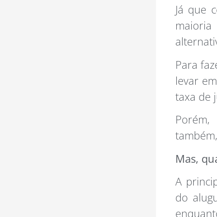
Já que c
maioria
alternat
Para faz
levar em
taxa de 
Porém, 
também, 
Mas, qua
A princi
do alugu
enquanto