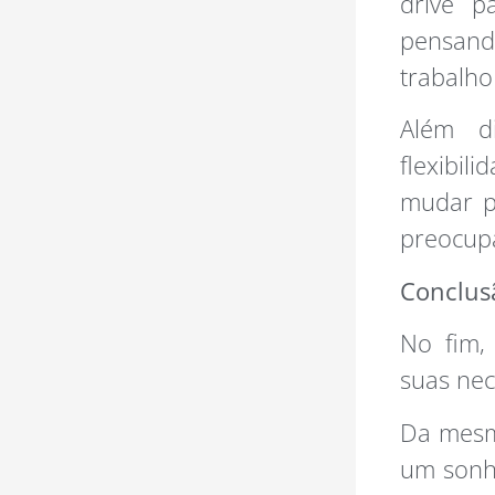
drive p
pensand
trabalho
Além d
flexibil
mudar pa
preocupa
Conclus
No fim,
suas nec
Da mesma
um sonh