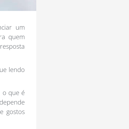
nciar um
ara quem
 resposta
nue lendo
e o que é
o depende
 e gostos