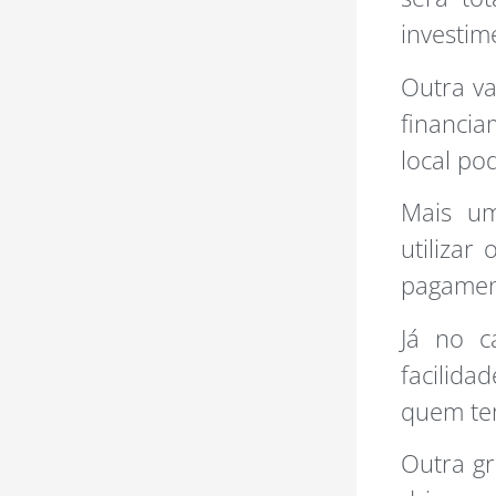
investim
Outra va
financi
local po
Mais um
utilizar
pagament
Já no c
facilid
quem te
Outra gr