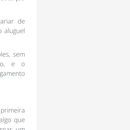
ariar de
 aluguel
les, sem
lo, e o
agamento
 primeira
 algo que
ornar um