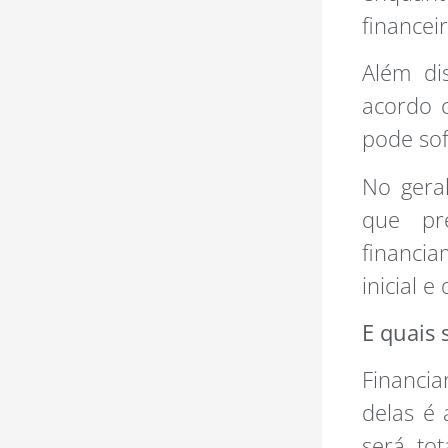
financei
Além di
acordo 
pode sof
No gera
que pr
financi
inicial e
E quais
Financia
delas é 
será to