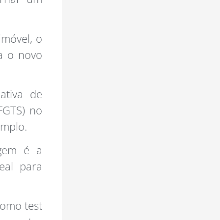
imóvel, o
a o novo
ativa de
(FGTS) no
emplo.
agem é a
eal para
como test