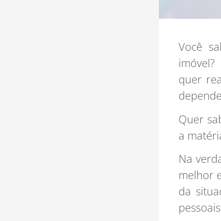
Você sa
imóvel?
quer rea
depende 
Quer sab
a matéri
Na verda
melhor e
da situa
pessoais