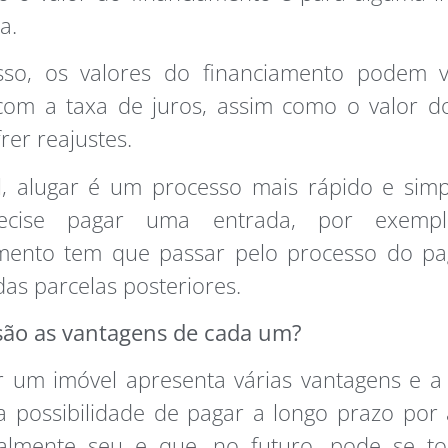
ra.
sso, os valores do financiamento podem v
com a taxa de juros, assim como o valor do
rer reajustes.
l, alugar é um processo mais rápido e simp
ecise pagar uma entrada, por exemp
amento tem que passar pelo processo do p
 das parcelas posteriores.
 são as vantagens de cada um?
r um imóvel apresenta várias vantagens e a
a possibilidade de pagar a longo prazo por
talmente seu e que, no futuro, pode se t