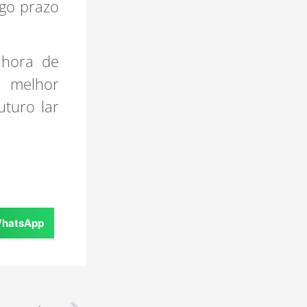
ngo prazo
 hora de
a melhor
uturo lar
hatsApp