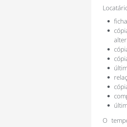
Locatári
fich
cópi
alte
cópi
cópi
últi
rela
cópi
comp
últi
O tempo