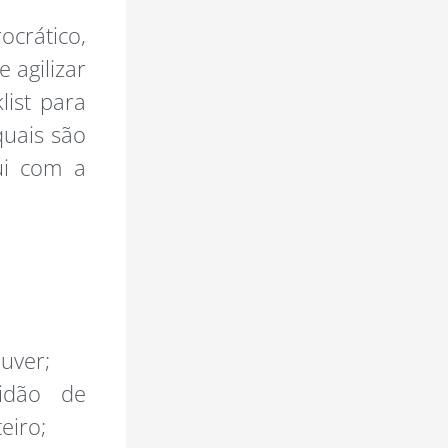
ocrático,
 agilizar
list para
quais são
ui com a
uver;
tidão de
eiro;