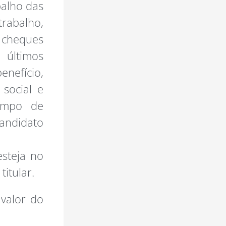
balho das
 trabalho,
a cheques
 últimos
nefício,
 social e
tempo de
ndidato
esteja no
itular.
valor do