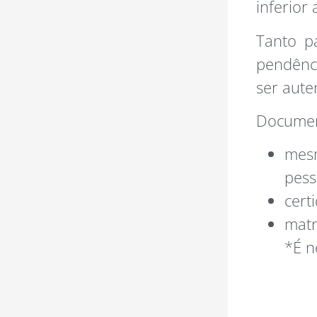
inferior
Tanto p
pendênc
ser aute
Document
mes
pess
cert
matr
*É n