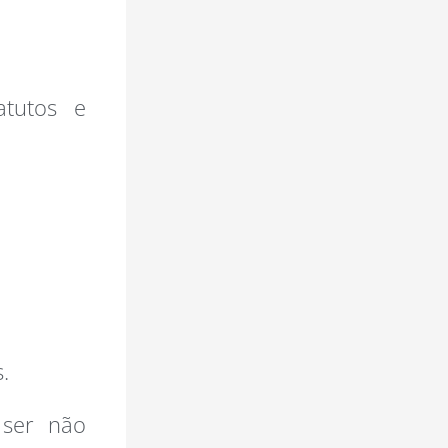
atutos e
.
 ser não