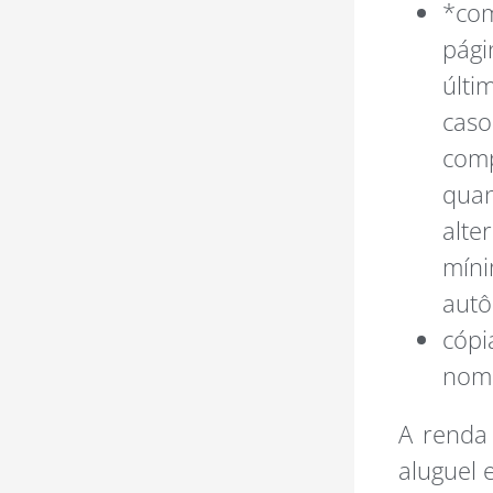
*com
pági
últi
caso
comp
quan
alte
mín
autô
cópi
nome
A renda
aluguel 