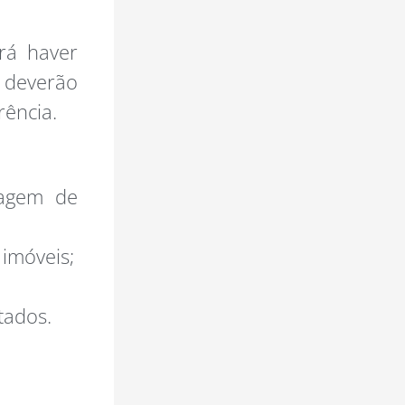
rá haver
 deverão
rência.
agem de
 imóveis;
tados.