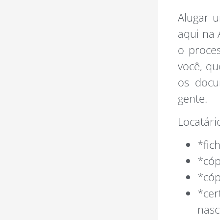
Alugar u
aqui na 
o proces
você, qu
os docu
gente.
Locatário
*fic
*cóp
*cóp
*ce
nasc