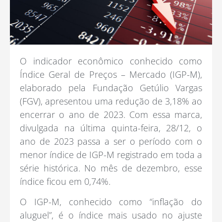
O indicador econômico conhecido como
Índice Geral de Preços – Mercado (IGP-M),
elaborado pela Fundação Getúlio Vargas
(FGV), apresentou uma redução de 3,18% ao
encerrar o ano de 2023. Com essa marca,
divulgada na última quinta-feira, 28/12, o
ano de 2023 passa a ser o período com o
menor índice de IGP-M registrado em toda a
série histórica. No mês de dezembro, esse
índice ficou em 0,74%.
O IGP-M, conhecido como “inflação do
aluguel”, é o índice mais usado no ajuste