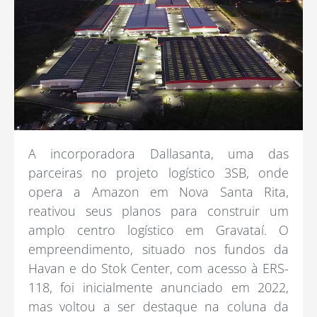
A incorporadora Dallasanta, uma das
parceiras no projeto logístico 3SB, onde
opera a Amazon em Nova Santa Rita,
reativou seus planos para construir um
amplo centro logístico em Gravataí. O
empreendimento, situado nos fundos da
Havan e do Stok Center, com acesso à ERS-
118, foi inicialmente anunciado em 2022,
mas voltou a ser destaque na coluna da