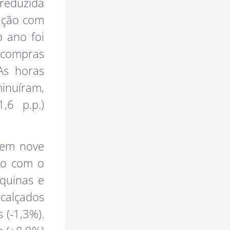
 reduzida
ração com
 ano foi
 compras
 As horas
minuíram,
,6 p.p.)
u em nove
ão com o
quinas e
calçados
 (-1,3%).