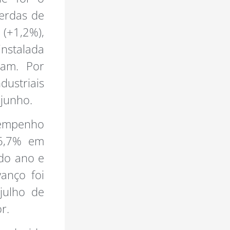
perdas de
(+1,2%),
instalada
ram. Por
ustriais
junho.
empenho
 6,7% em
do ano e
vanço foi
julho de
r.