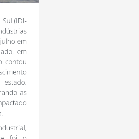
Sul (IDI-
ndústrias
 julho em
iado, em
ho contou
escimento
 estado,
rando as
pactado
.
dustrial,
ue foi o