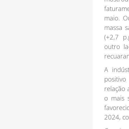
faturame
maio. O
massa sa
(+2,7 p
outro l
recuaram
A indú
positiv
relação
o mais s
favorec
2024, c