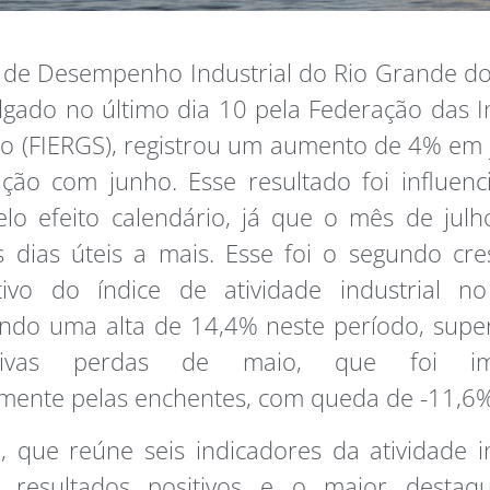
 de Desempenho Industrial do Rio Grande do 
ulgado no último dia 10 pela Federação das I
o (FIERGS), registrou um aumento de 4% em
ção com junho. Esse resultado foi influenc
elo efeito calendário, já que o mês de jul
 dias úteis a mais. Esse foi o segundo cr
tivo do índice de atividade industrial no
ndo uma alta de 14,4% neste período, supe
icativas perdas de maio, que foi im
mente pelas enchentes, com queda de -11,6%
, que reúne seis indicadores da atividade in
 resultados positivos e o maior destaq