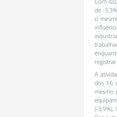
Com isso
de -3,3%
o mesmo
influen
industri
trabalha
enquant
registrar
A ativid
dos 16 
mesmo p
equipam
(-3,9%),