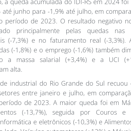
, a queda acumulada do IDI-RS em 2024 foi
 até junho para -1,9% até julho, em compa
 período de 2023. O resultado negativo no
ciado principalmente pelas quedas nas
ais (-7,3%) e no faturamento real (-3,3%).
das (-1,8%) e o emprego (-1,6%) também di
o a massa salarial (+3,4%) e a UCI (+1
am alta.
ade industrial do Rio Grande do Sul recuo
setores entre janeiro e julho, em comparaç
eríodo de 2023. A maior queda foi em Má
entos (-13,7%), seguida por Couros e 
 Informática e eletrônicos (-10,3%) e Alimentos