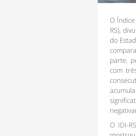
O Índice
RS), div
do Estad
compara
parte, p
com três
consecu
acumula
signif
negativa
O IDI-RS
mostrou