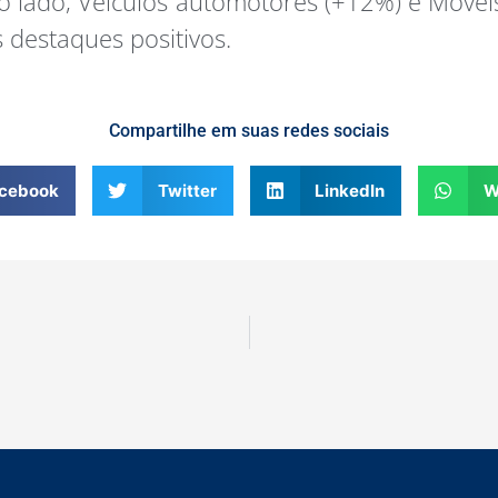
o lado, Veículos automotores (+12%) e Móvei
 destaques positivos.
Compartilhe em suas redes sociais
cebook
Twitter
LinkedIn
W