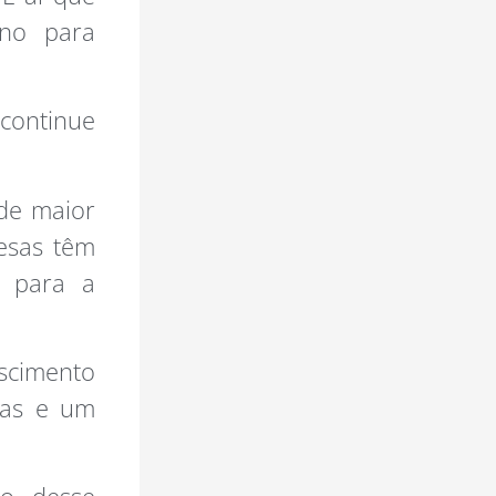
eno para
continue
de maior
resas têm
o para a
scimento
sas e um