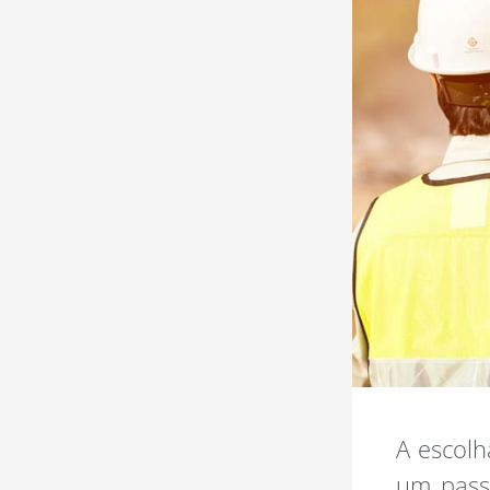
A escolh
um pass