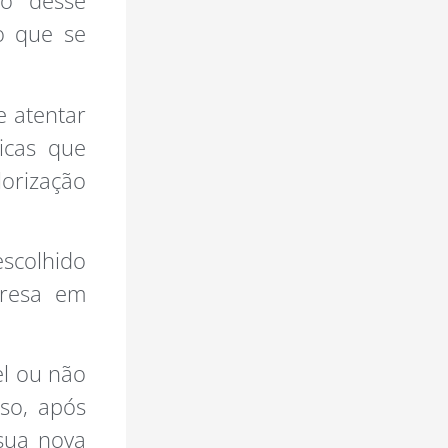
ão desse
o que se
e atentar
ticas que
orização
scolhido
presa em
el ou não
so, após
 sua nova