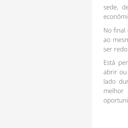
sede, d
econômi
No final
ao mesm
ser redo
Está pe
abrir ou
lado du
melhor
oportun