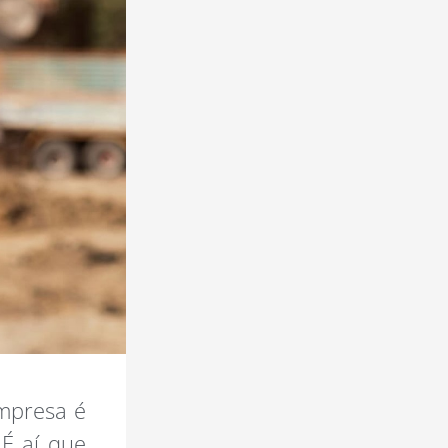
empresa é
É aí que