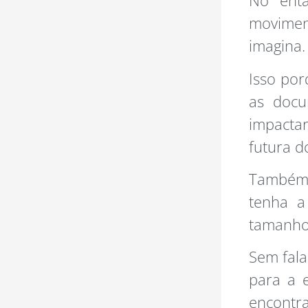
No enta
movimen
imagina.
Isso por
as docum
impacta
futura d
Também 
tenha a
tamanho,
Sem fala
para a 
encontra