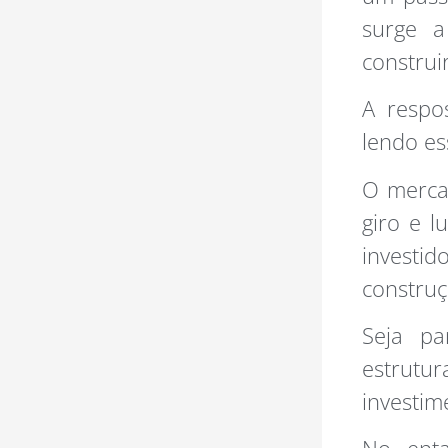
surge a
constru
A respo
lendo es
O merca
giro e l
investi
construç
Seja pa
estrutu
investim