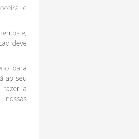
nceira e
mentos e,
ção deve
eno para
tá ao seu
 fazer a
 nossas