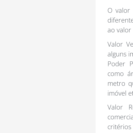
O valor
diferent
ao valor
Valor Ve
alguns i
Poder P
como ár
metro q
imóvel et
Valor 
comercia
critéri