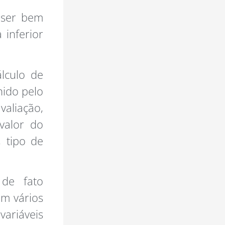
 ser bem
 inferior
álculo de
nido pelo
aliação,
valor do
 tipo de
de fato
em vários
ariáveis