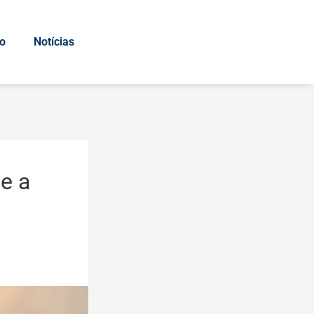
io
Notícias
be a