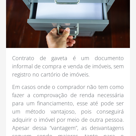
Contrato de gaveta é um documento
informal de compra e venda de imóveis, sem
registro no cartório de imóveis.
Em casos onde o comprador não tem como
fazer a comprovação de renda necessária
para um financiamento, esse até pode ser
um método vantajoso, pois conseguirá
adquirir o imóvel por meio de outra pessoa.
Apesar dessa “vantagem”, as desvantagens