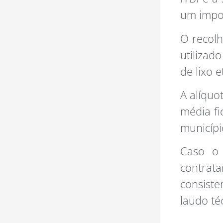
um impo
O recolh
utilizad
de lixo e
A alíquo
média fi
municípi
Caso o 
contra
consist
laudo té