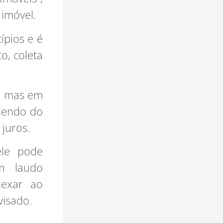
imóvel.
ípios e é
o, coleta
o, mas em
ndendo do
juros.
ele pode
m laudo
nexar ao
visado.