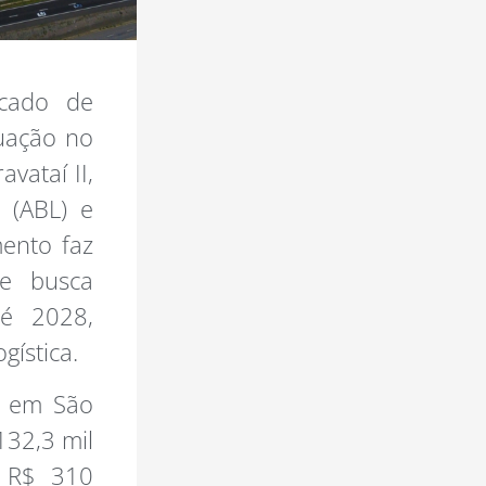
rcado de
tuação no
vataí II,
 (ABL) e
mento faz
ue busca
é 2028,
gística.
s em São
 132,3 mil
 R$ 310