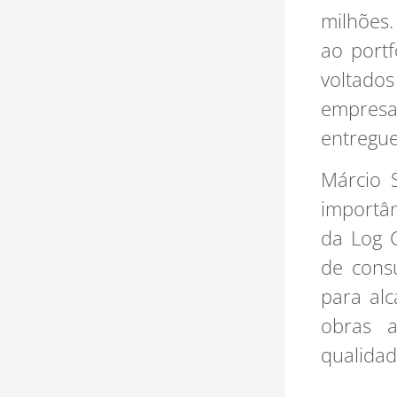
milhões.
ao portf
voltado
empresa
entregue
Márcio S
importân
da Log C
de cons
para alc
obras a
qualidad