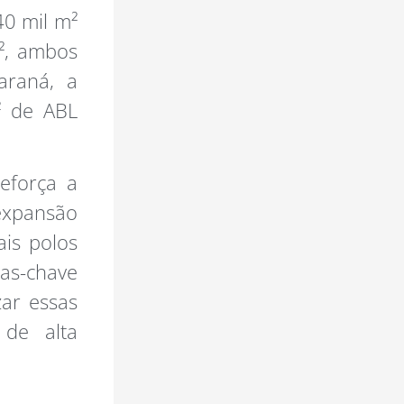
40 mil m²
m², ambos
araná, a
² de ABL
reforça a
 expansão
ais polos
as-chave
zar essas
 de alta