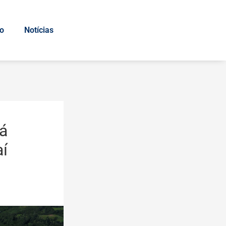
io
Notícias
rá
í