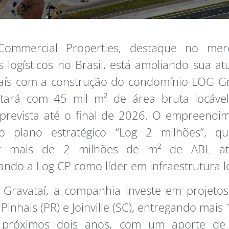
ommercial Properties, destaque no me
s logísticos no Brasil, está ampliando sua a
aís com a construção do condomínio LOG Gra
tará com 45 mil m² de área bruta locável
prevista até o final de 2026. O empreendi
o plano estratégico “Log 2 milhões”, q
ir mais de 2 milhões de m² de ABL at
ando a Log CP como líder em infraestrutura lo
 Gravataí, a companhia investe em projeto
Pinhais (PR) e Joinville (SC), entregando mais
 próximos dois anos, com um aporte de