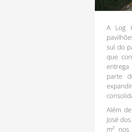
A Log C
pavilhõe
sul do p
que con
entrega 
parte d
expand
consolid
Além de
José dos 
m² nos