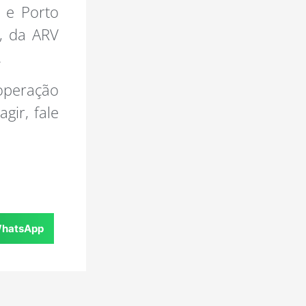
 e Porto
, da ARV
.
operação
gir, fale
hatsApp