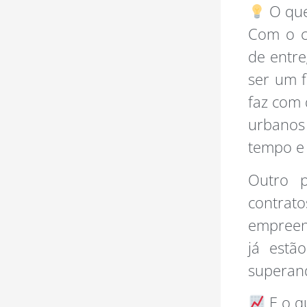
O que
Com o c
de entre
ser um f
faz com
urbanos 
tempo e 
Outro p
contrat
empreen
já estã
superand
E o qu