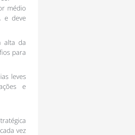
lor médio
, e deve
 alta da
fios para
ias leves
zações e
tratégica
 cada vez