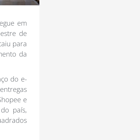
segue em
estre de
caiu para
amento da
nço do e-
entregas
 Shopee e
do país,
uadrados