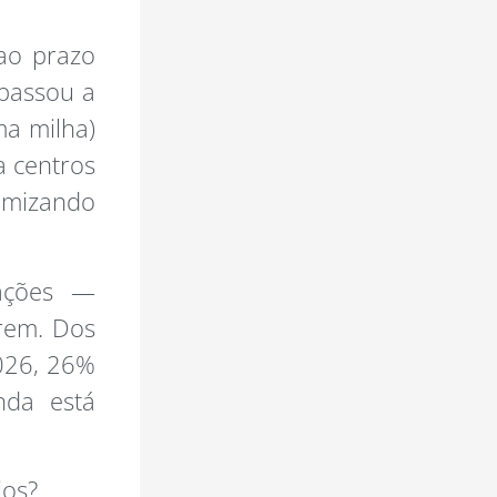
ao prazo
 passou a
ma milha)
 centros
timizando
cações —
rem. Dos
026, 26%
nda está
ios?