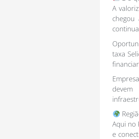
A valori
chegou 
continua
Oportun
taxa Sel
financia
Empresas
devem s
infraest
Regiã
Aqui no 
e conect