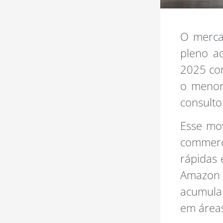
O merca
pleno a
2025 com
o menor 
consulto
Esse mov
commerc
rápidas 
Amazon 
acumula
em áreas