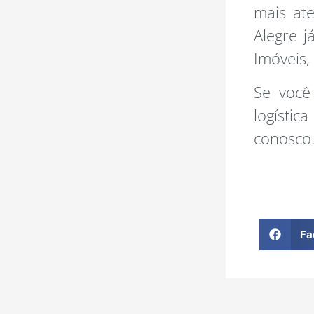
mais at
Alegre 
Imóveis,
Se você
logístic
conosco
Fa