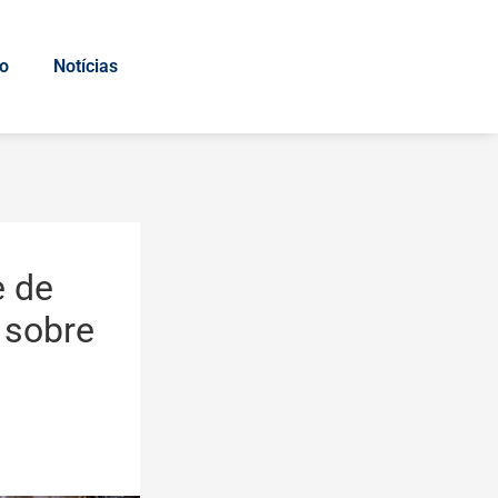
io
Notícias
e de
 sobre