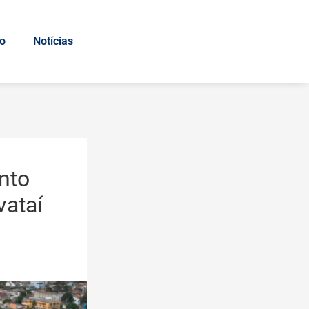
io
Notícias
nto
vataí