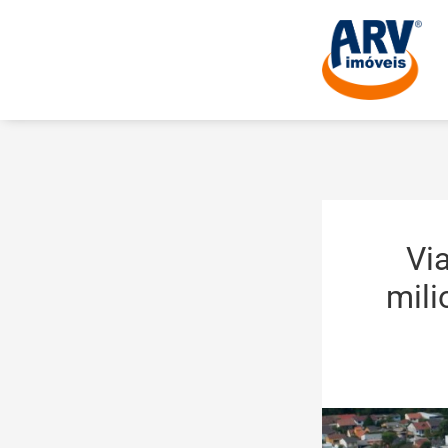
Vi
mili