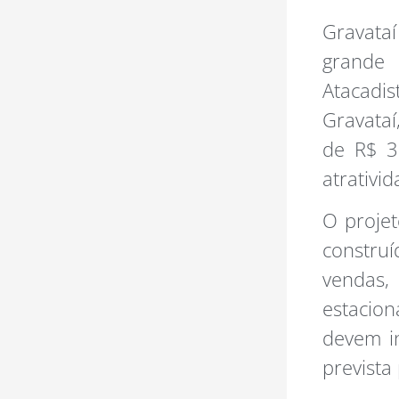
Gravata
grande 
Atacadis
Gravataí
de R$ 3
atrativi
O proje
construí
vendas,
estacio
devem in
prevista