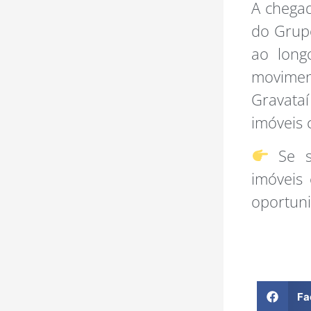
A chegad
do Grupo
ao long
movimen
Gravata
imóveis 
Se su
imóveis 
oportun
Fa