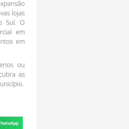
 expansão
vas lojas
o Sul. O
rcial em
entos em
renos ou
scubra as
nicípio.
hatsApp