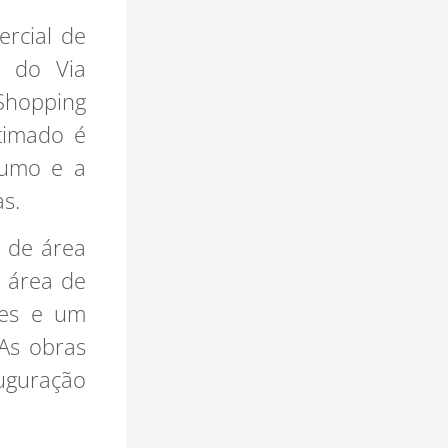
rcial de
e do Via
 Shopping
stimado é
sumo e a
as.
 de área
à área de
res e um
As obras
auguração